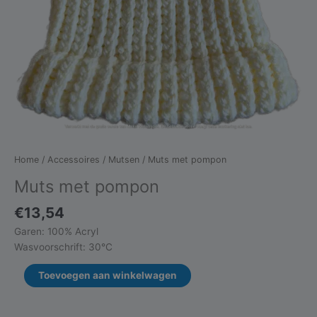
Home
/
Accessoires
/
Mutsen
/ Muts met pompon
Muts met pompon
€
13,54
Garen: 100% Acryl
Wasvoorschrift: 30°C
Muts
Toevoegen aan winkelwagen
met
pompon