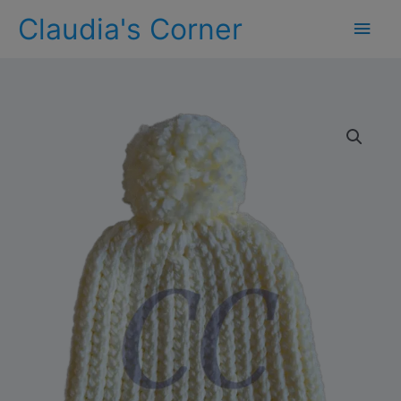
Ga
Claudia's Corner
Hoo
naar
de
inhoud