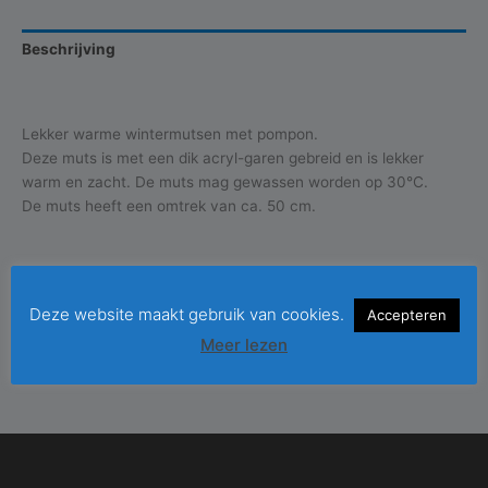
aantal
Beschrijving
Beoordelingen (0)
Lekker warme wintermutsen met pompon.
Deze muts is met een dik acryl-garen gebreid en is lekker
warm en zacht. De muts mag gewassen worden op 30°C.
De muts heeft een omtrek van ca. 50 cm.
Deze website maakt gebruik van cookies.
Accepteren
Meer lezen