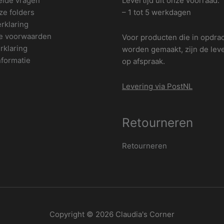
elde vragen
Levertijd uit onze voorraad:
ze folders
– 1 tot 5 werkdagen
rklaring
e voorwaarden
Voor producten die in opdra
rklaring
worden gemaakt, zijn de leve
nformatie
op afspraak.
Levering via PostNL
Retourneren
Retourneren
Copyright © 2026
Claudia's Corner