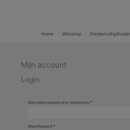
Ga
naar
de
inhoud
Home
Webshop
Dierbenodigdhede
Mijn account
Login
Vereist
Gebruikersnaam of e-mailadres
*
Vereist
Wachtwoord
*