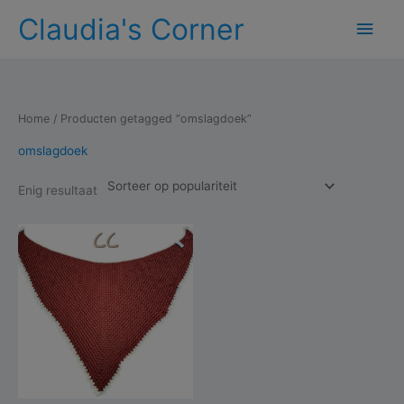
Ga
Claudia's Corner
Hoo
naar
de
inhoud
Home
/ Producten getagged “omslagdoek”
omslagdoek
Enig resultaat